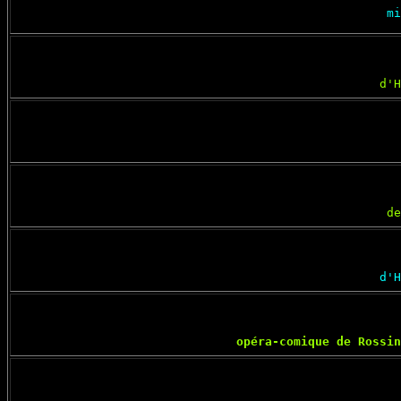
mi
d'H
de
d'H
opéra-comique de Rossin